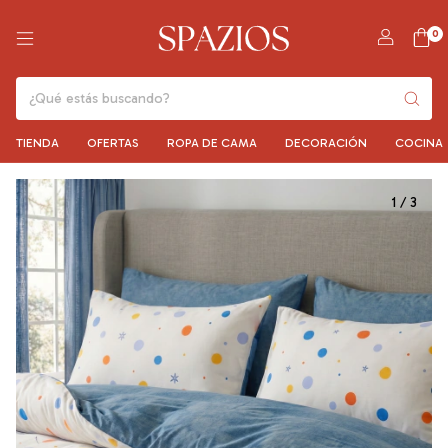
0
TIENDA
OFERTAS
ROPA DE CAMA
DECORACIÓN
COCINA
1
/
3