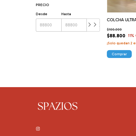
PRECIO
Desde
Hasta
COLCHA ULTR
$100.000
$88.800
11
% 
¡Solo quedan
2
e
Comprar