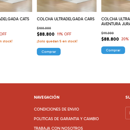
ADELGADA CATS
COLCHA ULTRADELGADA CARS
COLCHA ULTR
AVENTURA JUR
$100.000
$111.000
$88.800
OFF
11
% OFF
$88.800
20
%
n stock!
¡Solo quedan
5
en stock!
Comprar
Comprar
NAVEGACIÓN
S
CONDICIONES DE ENVIO
POLITICAS DE GARANTIA Y CAMBIO
TRABAJA CON NOSOTROS