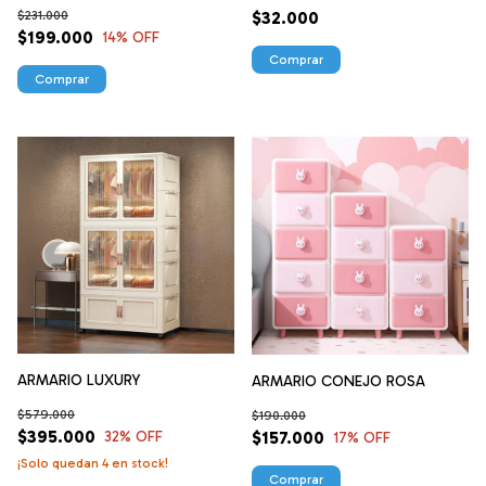
$231.000
$32.000
$199.000
14
% OFF
Comprar
ARMARIO LUXURY
ARMARIO CONEJO ROSA
$579.000
$190.000
$395.000
32
% OFF
$157.000
17
% OFF
¡Solo quedan
4
en stock!
Comprar