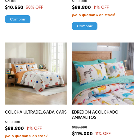
$21.100
$100.000
$10.550
$88.800
50
% OFF
11
% OFF
¡Solo quedan
4
en stock!
Comprar
COLCHA ULTRADELGADA CARS
EDREDON ACOLCHADO
ANIMALITOS
$100.000
$129.000
$88.800
11
% OFF
$115.000
11
% OFF
¡Solo quedan
5
en stock!