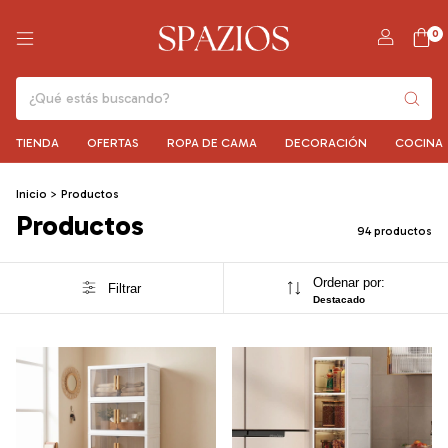
0
TIENDA
OFERTAS
ROPA DE CAMA
DECORACIÓN
COCINA
Inicio
>
Productos
Productos
94 productos
Ordenar por:
Filtrar
Destacado