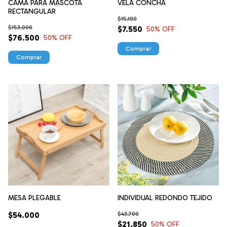
CAMA PARA MASCOTA
VELA CONCHA
RECTANGULAR
$15.100
$153.000
$7.550
50
% OFF
$76.500
50
% OFF
Comprar
MESA PLEGABLE
INDIVIDUAL REDONDO TEJIDO
$54.000
$43.700
$21.850
50
% OFF