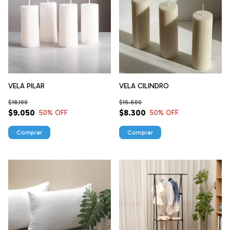
VELA PILAR
VELA CILINDRO
$18.100
$16.600
$9.050
$8.300
50
% OFF
50
% OFF