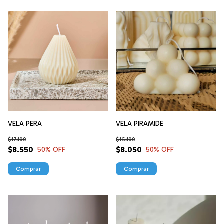
VELA PERA
VELA PIRAMIDE
$17.100
$16.100
$8.550
$8.050
50
% OFF
50
% OFF