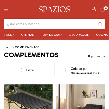
0
TIENDA
OFERTAS
ROPA DE CAMA
DECORACIÓN
COCINA
Inicio
>
COMPLEMENTOS
COMPLEMENTOS
14 productos
Ordenar por:
Filtrar
Más nuevo al más viejo