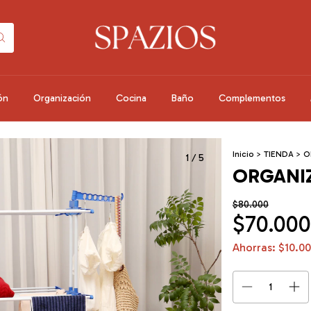
ón
Organización
Cocina
Baño
Complementos
Inicio
>
TIENDA
>
O
1
/
5
ORGANI
$80.000
$70.000
Ahorras:
$10.0