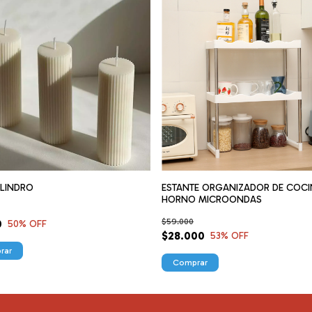
ILINDRO
ESTANTE ORGANIZADOR DE COCI
HORNO MICROONDAS
$59.000
0
50
% OFF
$28.000
53
% OFF