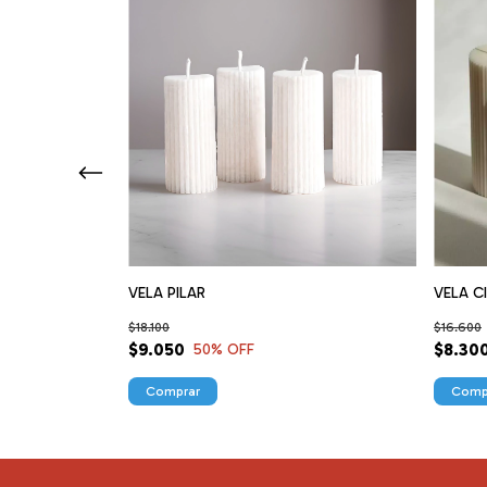
VELA PILAR
VELA C
$18.100
$16.600
$9.050
$8.30
50
% OFF