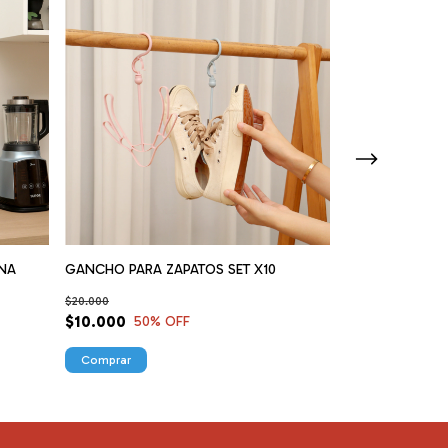
NA
GANCHO PARA ZAPATOS SET X10
PERCHERO MUL
$20.000
$44.000
$10.000
50
% OFF