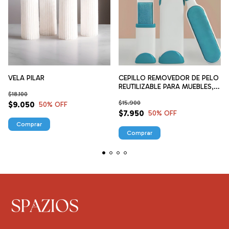
VELA PILAR
CEPILLO REMOVEDOR DE PELO
REUTILIZABLE PARA MUEBLES,
$18.100
ROPA Y PELO MASCOTAS
$15.900
$9.050
50
% OFF
$7.950
50
% OFF