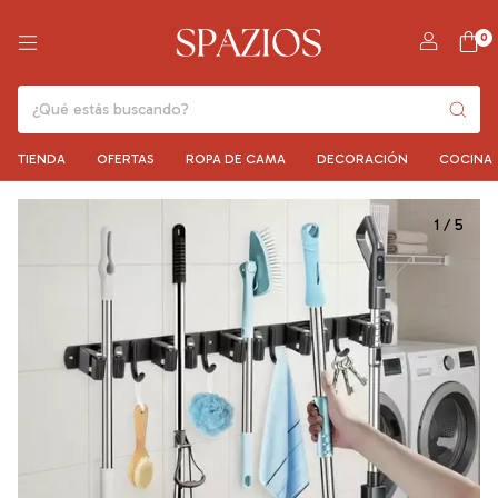
0
TIENDA
OFERTAS
ROPA DE CAMA
DECORACIÓN
COCINA
1
/
5