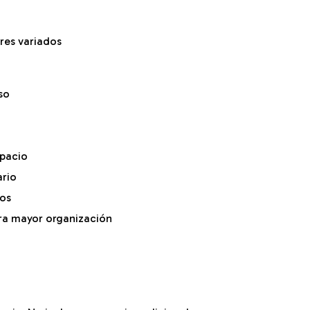
res variados
so
spacio
ario
ios
ara mayor organización