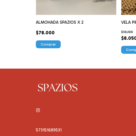
ALMOHADA SPAZIOS X 2
VELA P
$78.000
$16.100
$8.05
Comprar
573151689531