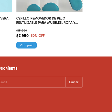
CEPILLO REMOVEDOR DE PELO
ORGANIZADOR 
EVERA
REUTILIZABLE PARA MUEBLES, ROPA Y
$80.000
PELO MASCOTAS
$15.900
$70.000
13
% 
$7.950
50
% OFF
USCRÍBETE