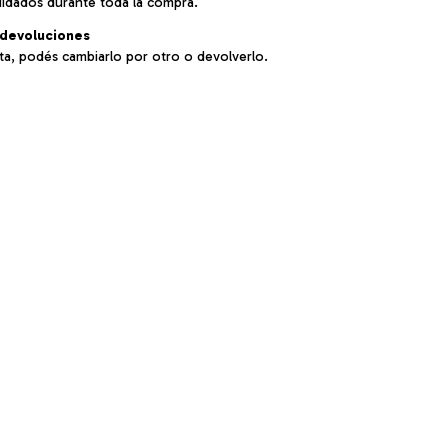
uidados durante toda la compra.
devoluciones
sta, podés cambiarlo por otro o devolverlo.