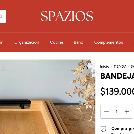
ón
Organización
Cocina
Baño
Complementos
Inicio
>
TIENDA
>
B
1
/
3
BANDEJA
$139.00
Compra pr